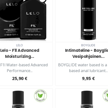
LELO
BOYGLIDE
Lelo - F1l Advanced
Intimateline - Boygli
Moisturizing...
Vesipohjainen...
 F1l Water-based Advanced
BOYGLIDE water based is a
Performance...
based anal lubricant...
25,90 €
9,95 €
LISÄÄ KORIIN
LISÄÄ KORIIN