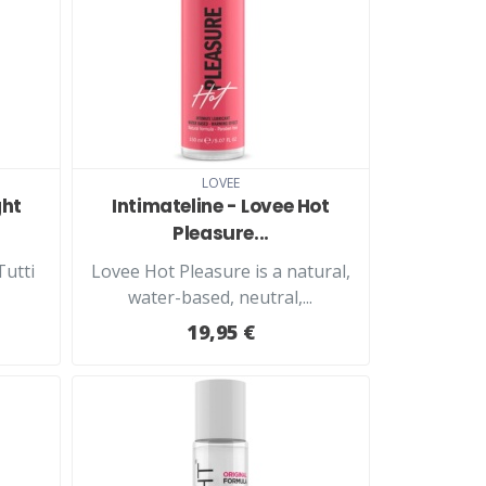
LOVEE
ght
Intimateline - Lovee Hot
Pleasure...
Tutti
Lovee Hot Pleasure is a natural,
water-based, neutral,...
19,95 €
LISÄÄ KORIIN