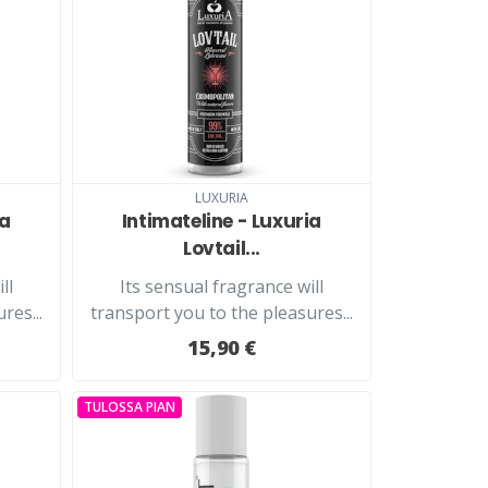
LUXURIA
ia
Intimateline - Luxuria
Lovtail...
ll
Its sensual fragrance will
res...
transport you to the pleasures...
15,90 €
TULOSSA PIAN
LISÄÄ KORIIN