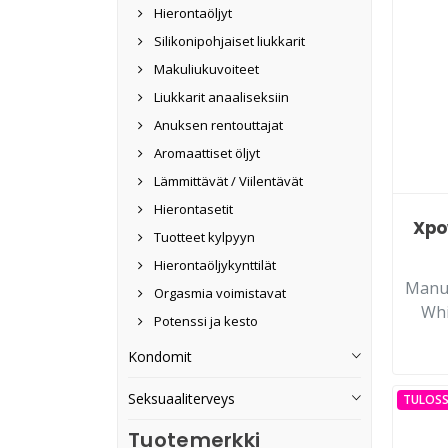
Hierontaöljyt
Silikonipohjaiset liukkarit
Makuliukuvoiteet
Liukkarit anaaliseksiin
Anuksen rentouttajat
Aromaattiset öljyt
Lämmittävät / Viilentävät
Hierontasetit
Xpo
Tuotteet kylpyyn
Hierontaöljykynttilät
Manuf
Orgasmia voimistavat
Whi
Potenssi ja kesto
Kondomit
Seksuaaliterveys
TULOSS
Tuotemerkki