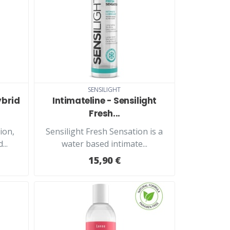
SENSILIGHT
ybrid
Intimateline - Sensilight
Fresh...
ion,
Sensilight Fresh Sensation is a
...
water based intimate...
15,90 €
LUE LISÄÄ