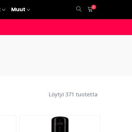
0
t
Muut
Löytyi 371 tuotetta