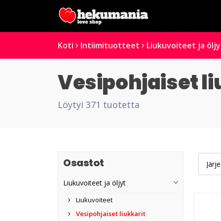
Koti
Intiimituotteet
Liukuvoiteet ja öljy
Vesipohjaiset li
Löytyi 371 tuotetta
Osastot
Liukuvoiteet ja öljyt
Liukuvoiteet
Vesipohjaiset liukkarit