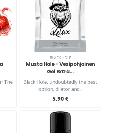
BLACK HOLE
ka
Musta Hole - Vesipohjainen
Gel Extra...
r! The
Black Hole, undoubtedly the best
option, dilator and...
5,90 €
LISÄÄ KORIIN