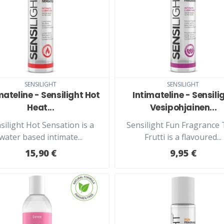
SENSILIGHT
SENSILIGHT
mateline - Sensilight Hot
Intimateline - Sensili
Heat...
Vesipohjainen...
silight Hot Sensation is a
Sensilight Fun Fragrance 
water based intimate...
Frutti is a flavoured...
15,90 €
9,95 €
LISÄÄ KORIIN
LISÄÄ KORIIN