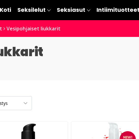
Koti
Seksilelut
Seksiasut
Intiimituottee
t
Vesipohjaiset liukkarit
ukkarit