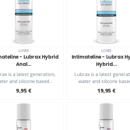
LOVEE
LOVEE
mateline - Lubrax Hybrid
Intimateline - Lubrax H
Anal...
Hybrid...
rax is a latest generation,
Lubrax is a latest generat
ter and silicone based...
water and silicone based
9,95 €
19,95 €
LISÄÄ KORIIN
LISÄÄ KORIIN