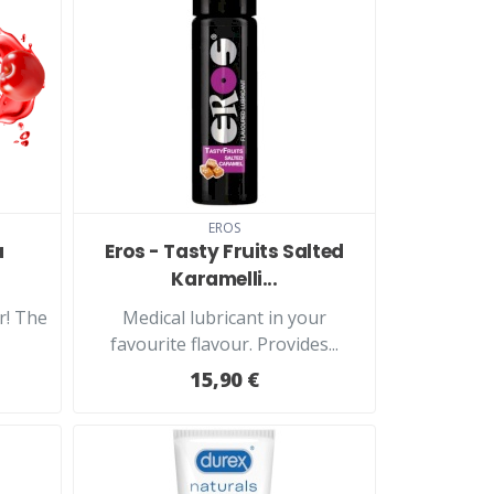
EROS
a
Eros - Tasty Fruits Salted
Karamelli...
r! The
Medical lubricant in your
favourite flavour. Provides...
15,90 €