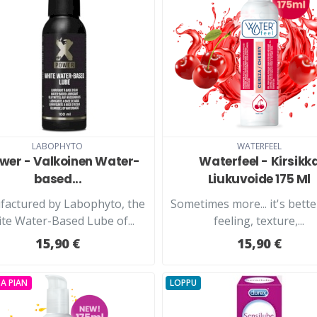
LABOPHYTO
WATERFEEL
wer - Valkoinen Water-
Waterfeel - Kirsikk
based...
Liukuvoide 175 Ml
actured by Labophyto, the
Sometimes more... it's bette
te Water-Based Lube of...
feeling, texture,...
15,90 €
15,90 €
A PIAN
LOPPU