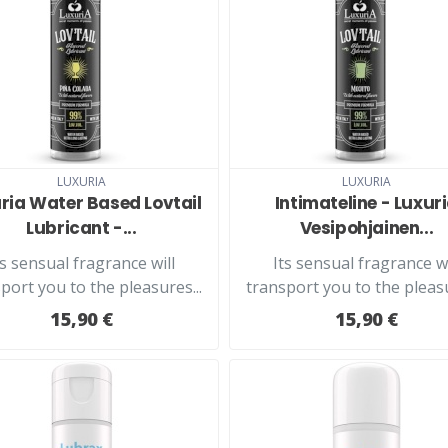
LUXURIA
LUXURIA
ria Water Based Lovtail
Intimateline - Luxur
Lubricant -...
Vesipohjainen...
ts sensual fragrance will
Its sensual fragrance wi
port you to the pleasures...
transport you to the pleasu
15,90 €
15,90 €
LISÄÄ KORIIN
LISÄÄ KORIIN