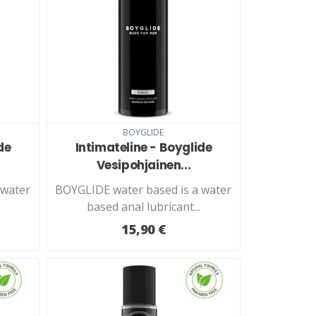
BOYGLIDE
de
Intimateline - Boyglide
Vesipohjainen...
 water
BOYGLIDE water based is a water
based anal lubricant...
15,90 €
LISÄÄ KORIIN