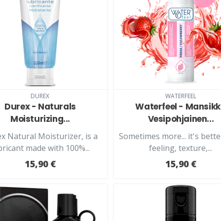
DUREX
WATERFEEL
Durex - Naturals
Waterfeel - Mansik
Moisturizing...
Vesipohjainen...
x Natural Moisturizer, is a
Sometimes more... it's bette
bricant made with 100%...
feeling, texture,...
15,90 €
15,90 €
LISÄÄ KORIIN
LUE LISÄÄ