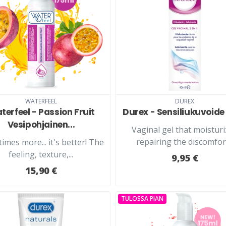
LISÄÄ KORIIN
LISÄÄ KORIIN
WATERFEEL
DUREX
terfeel - Passion Fruit
Durex - Sensiliukuvoide 
Vesipohjainen...
Vaginal gel that moistur
repairing the discomfort
imes more... it's better! The
feeling, texture,...
9,95 €
15,90 €
TULOSSA PIAN
LUE LISÄÄ
LUE LISÄÄ