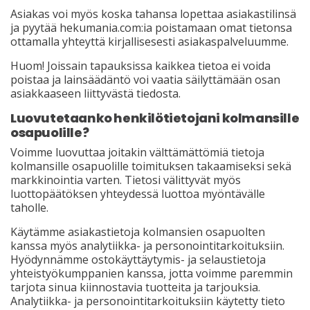
Asiakas voi myös koska tahansa lopettaa asiakastilinsä
ja pyytää hekumania.com:ia poistamaan omat tietonsa
ottamalla yhteyttä kirjallisesesti asiakaspalveluumme.
Huom! Joissain tapauksissa kaikkea tietoa ei voida
poistaa ja lainsäädäntö voi vaatia säilyttämään osan
asiakkaaseen liittyvästä tiedosta.
Luovutetaanko henkilötietojani kolmansille
osapuolille?
Voimme luovuttaa joitakin välttämättömiä tietoja
kolmansille osapuolille toimituksen takaamiseksi sekä
markkinointia varten. Tietosi välittyvät myös
luottopäätöksen yhteydessä luottoa myöntävälle
taholle.
Käytämme asiakastietoja kolmansien osapuolten
kanssa myös analytiikka- ja personointitarkoituksiin.
Hyödynnämme ostokäyttäytymis- ja selaustietoja
yhteistyökumppanien kanssa, jotta voimme paremmin
tarjota sinua kiinnostavia tuotteita ja tarjouksia.
Analytiikka- ja personointitarkoituksiin käytetty tieto