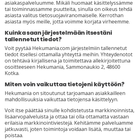
asiakaspalveluumme. Mikäli huomaat käsittelyssämme
tai toiminnassamme puutteita, sinulla on oikeus tehdä
asiasta valitus tietosuojaviranomaiselle. Kerrothan
asiasta myös meille, jotta voimme korjata virheemme.
Kuinka saan järjestelmään itsestäni
tallennetut tiedot?
Voit pyytää Hekumania.com järjestelmiin tallennetut
tiedot itsellesi ottamalla yhteyttä meihin. Yhteydenotot
on tehtävä kirjallisena ja toimitettava allekirjoitettuna
osoitteeseen Hekumania, Sammonaukio 2, 48600
Kotka.
Miten voin vaikuttaa tietojeni käyttöön?
Hekumania on sitoutunut tarjoamaan asiakkailleen
mahdollisuuksia vaikuttaa tietojensa käsittelyyn.
Voit itse päättää sinulle kohdistetusta markkinoinnista,
lisäarvopalveluista ja ottaa tai olla ottamatta vastaan
erilaisia markkinointiviestejä. Kehitämme palveluamme
jatkuvasti, joten toimintoja voidaan lisätä, muuttaa tai
poistaa.