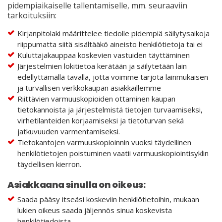
pidempiaikaiselle tallentamiselle, mm. seuraaviin
tarkoituksiin:
Kirjanpitolaki määrittelee tiedolle pidempiä säilytysaikoja
riippumatta siitä sisältääkö aineisto henkilötietoja tai ei
Kuluttajakauppaa koskevien vastuiden täyttäminen
Järjestelmien lokitietoa kerätään ja säilytetään lain
edellyttämällä tavalla, jotta voimme tarjota lainmukaisen
ja turvallisen verkkokaupan asiakkaillemme
Riittävien varmuuskopioiden ottaminen kaupan
tietokannoista ja järjestelmistä tietojen turvaamiseksi,
virhetilanteiden korjaamiseksi ja tietoturvan sekä
jatkuvuuden varmentamiseksi.
Tietokantojen varmuuskopioinnin vuoksi täydellinen
henkilötietojen poistuminen vaatii varmuuskopiointisyklin
täydellisen kierron.
Asiakkaana sinulla on oikeus:
Saada pääsy itseäsi koskeviin henkilötietoihin, mukaan
lukien oikeus saada jäljennös sinua koskevista
henkilötiedoista