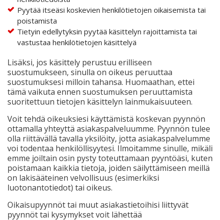
Pyytää itseäsi koskevien henkilötietojen oikaisemista tai
poistamista
Tietyin edellytyksin pyytää käsittelyn rajoittamista tai
vastustaa henkilötietojen käsittelyä
Lisäksi, jos käsittely perustuu erilliseen
suostumukseen, sinulla on oikeus peruuttaa
suostumuksesi milloin tahansa. Huomaathan, ettei
tämä vaikuta ennen suostumuksen peruuttamista
suoritettuun tietojen käsittelyn lainmukaisuuteen.
Voit tehdä oikeuksiesi käyttämistä koskevan pyynnön
ottamalla yhteyttä asiakaspalveluumme. Pyynnön tulee
olla riittävällä tavalla yksilöity, jotta asiakaspalvelumme
voi todentaa henkilöllisyytesi. Ilmoitamme sinulle, mikäli
emme joiltain osin pysty toteuttamaan pyyntöäsi, kuten
poistamaan kaikkia tietoja, joiden säilyttämiseen meillä
on lakisääteinen velvollisuus (esimerkiksi
luotonantotiedot) tai oikeus.
Oikaisupyynnöt tai muut asiakastietoihisi liittyvät
pyynnöt tai kysymykset voit lähettää