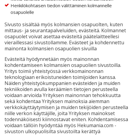
Henkilökohtaisen tiedon välittäminen kolmannelle
osapuolelle
Sivusto sisältää myös kolmansien osapuolten, kuten
mittaus- ja seurantapalveluiden, evästeitä. Kolmannet
osapuolet voivat asettaa evästeitä päätelaitteellesi
vieraillessasi sivustollamme. Evästeet ja kohdennettu
mainonta kolmansien osapuolien sivuilla
Evästeitä hyödynnetään myös mainonnan
kohdentamiseen kolmansien osapuolien sivustoilla.
Yritys toimii yhteistyössä verkkomainonnan
teknologiaan erikoistuneiden toimijoiden kanssa.
Näiden yhteistyökumppanien evästeiden ja muiden
tekniikoiden avulla keräämien tietojen perusteella
voidaan arvioida Yrityksen mainonnan tehokkuutta
sekä kohdentaa Yrityksen mainoksia aiemman
verkkokäyttäytymisen ja muiden tekijöiden perusteella
niille verkon käyttäjille, joita Yrityksen mainokset
todennäköisesti kiinnostavat eniten. Kohdentamisessa
voidaan tällöin hyödyntää myös Hekumania.com -
sivuston ulkopuolisilta sivustoilta kerättyä