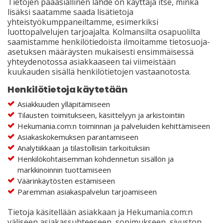
Tietojen pääasiallinen lähde on käyttäjä itse, minkä
lisäksi saatamme saada lisätietoja
yhteistyökumppaneiltamme, esimerkiksi
luottopalvelujen tarjoajalta. Kolmansilta osapuolilta
saamistamme henkilötiedoista ilmoitamme tietosuoja-
asetuksen määräysten mukaisesti ensimmäisessä
yhteydenotossa asiakkaaseen tai viimeistään
kuukauden sisällä henkilötietojen vastaanotosta.
Henkilötietoja käytetään
Asiakkuuden ylläpitämiseen
Tilausten toimitukseen, käsittelyyn ja arkistointiin
Hekumania.com:n toiminnan ja palveluiden kehittämiseen
Asiakaskokemuksen parantamiseen
Analytiikkaan ja tilastollisiin tarkoituksiin
Henkilökohtaisemman kohdennetun sisällön ja
markkinoinnin tuottamiseen
Väärinkäytösten estämiseen
Paremman asiakaspalvelun tarjoamiseen
Tietoja käsitellään asiakkaan ja Hekumania.com:n
väliseen asiakassuhteeseen, sopimukseen, sivuston