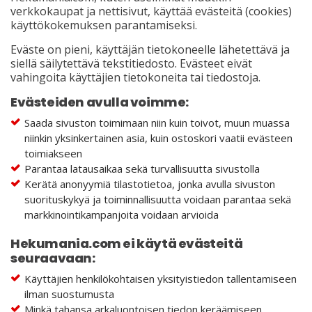
verkkokaupat ja nettisivut, käyttää evästeitä (cookies)
käyttökokemuksen parantamiseksi.
Eväste on pieni, käyttäjän tietokoneelle lähetettävä ja
siellä säilytettävä tekstitiedosto. Evästeet eivät
vahingoita käyttäjien tietokoneita tai tiedostoja.
Evästeiden avulla voimme:
Saada sivuston toimimaan niin kuin toivot, muun muassa
niinkin yksinkertainen asia, kuin ostoskori vaatii evästeen
toimiakseen
Parantaa latausaikaa sekä turvallisuutta sivustolla
Kerätä anonyymiä tilastotietoa, jonka avulla sivuston
suorituskykyä ja toiminnallisuutta voidaan parantaa sekä
markkinointikampanjoita voidaan arvioida
Hekumania.com ei käytä evästeitä
seuraavaan:
Käyttäjien henkilökohtaisen yksityistiedon tallentamiseen
ilman suostumusta
Minkä tahansa arkaluontoisen tiedon keräämiseen