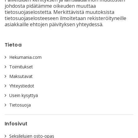
johdosta pidätämme oikeuden muuttaa
tietosuojaselostetta. Merkittävistä muutoksista
tietosuojaselosteeseen ilmoitetaan rekisteröityneille
asiakkaille ehtojen päivityksen yhteydessä.
Tietoa
Hekumania.com
Toimitukset
Maksutavat
Yhteystiedot
Usein kysyttyä
Tietosuoja
Infosivut
Seksilelujen osto-opas