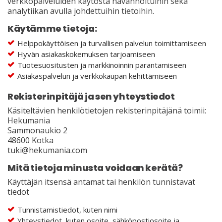
verkkopalveluiden käytöstä havannoituihin sekä
analytiikan avulla johdettuihin tietoihin.
Käytämme tietoja:
Helppokäyttöisen ja turvallisen palvelun toimittamiseen
Hyvän asiakaskokemuksen tarjoamiseen
Tuotesuositusten ja markkinoinnin parantamiseen
Asiakaspalvelun ja verkkokaupan kehittämiseen
Rekisterinpitäjä ja sen yhteystiedot
Käsiteltävien henkilötietojen rekisterinpitäjänä toimii:
Hekumania
Sammonaukio 2
48600 Kotka
tuki@hekumania.com
Mitä tietoja minusta voidaan kerätä?
Käyttäjän itsensä antamat tai henkilön tunnistavat
tiedot
Tunnistamistiedot, kuten nimi
Yhteystiedot, kuten osoite, sähköpostiosoite ja