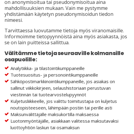
on anonymisoitua tai pseudonymisoitua aina
mahdollisuuksien mukaan. Vain me pystymme
yhdistämään käytetyn pseudonymisoidun tiedon
nimeesi.
Tarvittaessa luovutamme tietoja myös viranomaisille.
Informoimme tietopyynnöistä aina myös asiakasta, jos
se on lain puitteissa sallittua.
Välitämme tietoja seuraaville kolmansille
osapuolille:
Analytiikka- ja tilastointikumppaneille
Tuotesuositus- ja personointikumppaneille
Sähköpostimarkkinointikumppaneille, jos asiakas on
sallinut viikkokirjeen, selaushistoriaan perustuvan
viestinnän tai tuotearvostelupyynnöt
Kuljetusliikkeelle, jos valittu toimitustapa on kuljetus
noutopisteeseen, lähimpään postiin tai perille asti
Maksunvälittäjälle maksukortilla maksaessa
Luotonmyöntäjälle, asiakkaan valitessa maksutavaksi
luottoyhtiön laskun tai osamaksun