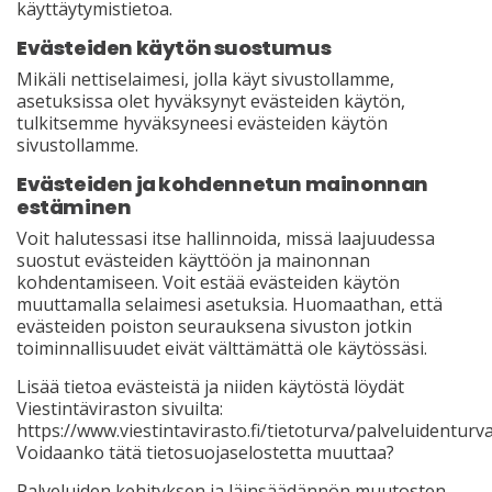
käyttäytymistietoa.
Evästeiden käytön suostumus
Mikäli nettiselaimesi, jolla käyt sivustollamme,
asetuksissa olet hyväksynyt evästeiden käytön,
tulkitsemme hyväksyneesi evästeiden käytön
sivustollamme.
Evästeiden ja kohdennetun mainonnan
estäminen
Voit halutessasi itse hallinnoida, missä laajuudessa
suostut evästeiden käyttöön ja mainonnan
kohdentamiseen. Voit estää evästeiden käytön
muuttamalla selaimesi asetuksia. Huomaathan, että
evästeiden poiston seurauksena sivuston jotkin
toiminnallisuudet eivät välttämättä ole käytössäsi.
Lisää tietoa evästeistä ja niiden käytöstä löydät
Viestintäviraston sivuilta:
https://www.viestintavirasto.fi/tietoturva/palveluidenturv
Voidaanko tätä tietosuojaselostetta muuttaa?
Palveluiden kehityksen ja läinsäädännön muutosten