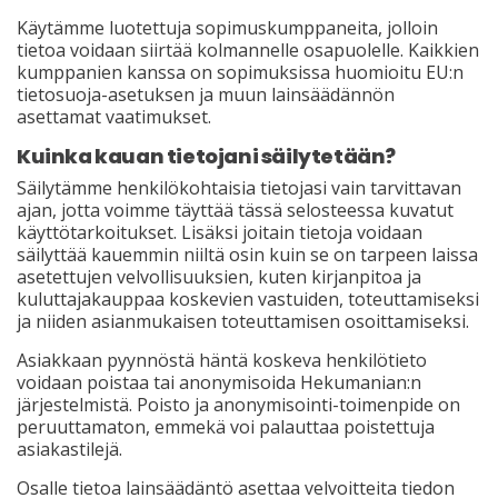
Käytämme luotettuja sopimuskumppaneita, jolloin
tietoa voidaan siirtää kolmannelle osapuolelle. Kaikkien
kumppanien kanssa on sopimuksissa huomioitu EU:n
tietosuoja-asetuksen ja muun lainsäädännön
asettamat vaatimukset.
Kuinka kauan tietojani säilytetään?
Säilytämme henkilökohtaisia tietojasi vain tarvittavan
ajan, jotta voimme täyttää tässä selosteessa kuvatut
käyttötarkoitukset. Lisäksi joitain tietoja voidaan
säilyttää kauemmin niiltä osin kuin se on tarpeen laissa
asetettujen velvollisuuksien, kuten kirjanpitoa ja
kuluttajakauppaa koskevien vastuiden, toteuttamiseksi
ja niiden asianmukaisen toteuttamisen osoittamiseksi.
Asiakkaan pyynnöstä häntä koskeva henkilötieto
voidaan poistaa tai anonymisoida Hekumanian:n
järjestelmistä. Poisto ja anonymisointi-toimenpide on
peruuttamaton, emmekä voi palauttaa poistettuja
asiakastilejä.
Osalle tietoa lainsäädäntö asettaa velvoitteita tiedon