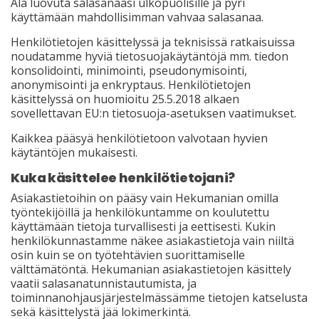
Älä luovuta salasanaasi ulkopuolisille ja pyri
käyttämään mahdollisimman vahvaa salasanaa.
Henkilötietojen käsittelyssä ja teknisissä ratkaisuissa
noudatamme hyviä tietosuojakäytäntöjä mm. tiedon
konsolidointi, minimointi, pseudonymisointi,
anonymisointi ja enkryptaus. Henkilötietojen
käsittelyssä on huomioitu 25.5.2018 alkaen
sovellettavan EU:n tietosuoja-asetuksen vaatimukset.
Kaikkea pääsyä henkilötietoon valvotaan hyvien
käytäntöjen mukaisesti.
Kuka käsittelee henkilötietojani?
Asiakastietoihin on pääsy vain Hekumanian omilla
työntekijöillä ja henkilökuntamme on koulutettu
käyttämään tietoja turvallisesti ja eettisesti. Kukin
henkilökunnastamme näkee asiakastietoja vain niiltä
osin kuin se on työtehtävien suorittamiselle
välttämätöntä. Hekumanian asiakastietojen käsittely
vaatii salasanatunnistautumista, ja
toiminnanohjausjärjestelmässämme tietojen katselusta
sekä käsittelystä jää lokimerkintä.