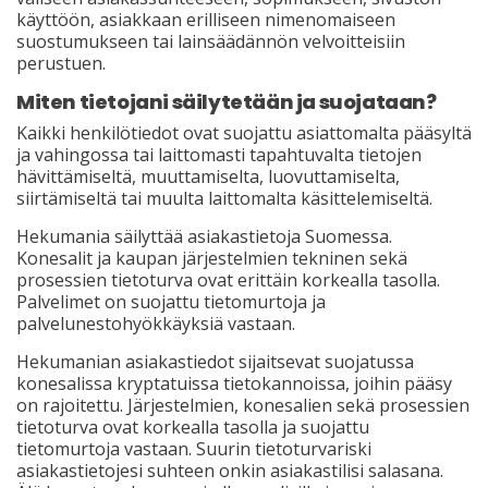
käyttöön, asiakkaan erilliseen nimenomaiseen
suostumukseen tai lainsäädännön velvoitteisiin
perustuen.
Miten tietojani säilytetään ja suojataan?
Kaikki henkilötiedot ovat suojattu asiattomalta pääsyltä
ja vahingossa tai laittomasti tapahtuvalta tietojen
hävittämiseltä, muuttamiselta, luovuttamiselta,
siirtämiseltä tai muulta laittomalta käsittelemiseltä.
Hekumania säilyttää asiakastietoja Suomessa.
Konesalit ja kaupan järjestelmien tekninen sekä
prosessien tietoturva ovat erittäin korkealla tasolla.
Palvelimet on suojattu tietomurtoja ja
palvelunestohyökkäyksiä vastaan.
Hekumanian asiakastiedot sijaitsevat suojatussa
konesalissa kryptatuissa tietokannoissa, joihin pääsy
on rajoitettu. Järjestelmien, konesalien sekä prosessien
tietoturva ovat korkealla tasolla ja suojattu
tietomurtoja vastaan. Suurin tietoturvariski
asiakastietojesi suhteen onkin asiakastilisi salasana.