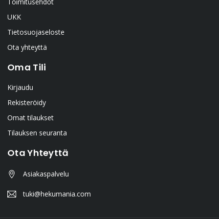
Toimitusehdot
UKK
Tietosuojaseloste
Ota yhteyttä
Oma Tili
Kirjaudu
Rekisteröidy
Omat tilaukset
Tilauksen seuranta
Ota Yhteyttä
Asiakaspalvelu
tuki@hekumania.com