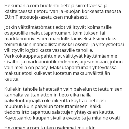
Hekumania.com huolehtii tietoja siirrettäessä ja
käsiteltäessä tietoturvan ja -suojan korkeasta tasosta
EU:n Tietosuoja-asetuksen mukaisesti.
Jotkin välttämättömät tiedot välittyvät kolmansille
osapuolille maksutapahtuman, toimituksen tai
markkinointiviestien mahdollistamiseksi. Esimerkiksi
toimituksien mahdollistamiseksi osoite- ja yhteystietosi
välittyvät logistiikasta vastaaville tahoille.
Verkkokauppatapahtumat välittyvät käyttämäämme
sisältö- ja markkinointikohdennusjärjestelmään, johon
vain meillä on pääsy. Maksutapahtuman yhteydessä
maksutietosi kulkevat luotetun maksunvälittäjän
kautta.
Kullekin taholle lähetetään vain palvelun toteutumisen
kannalta välttämättömin tieto eikä näillä
palveluntarjoajilla ole oikeutta käyttää tietojasi
muuhun kuin palvelun toteuttamiseen. Kaikki
tiedonsiirto tapahtuu salattujen yhteyksien kautta.
Käytetäänkö kaupan sivuilla evästeitä ja mitä ne ovat?
Hekumania.com, kuten useimmat muutkin